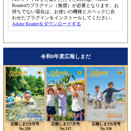
Readerのプラグイン（無償）が必要となります。お
持ちでない場合は、お使いの機種とスペックに合
わせたプラグインをインストールしてください。
Adobe Readerをダウンロードする
令和8年度広報しまだ
広報しまだ8月号
広報しまだ7月号
広報しまだ6月号
No.338
No.337
No.336