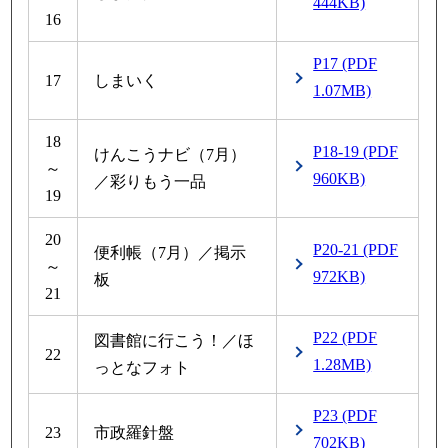
444KB)
16
P17 (PDF
17
しまいく
1.07MB)
18
P18-19 (PDF
けんこうナビ（7月）
～
960KB)
／彩りもう一品
19
20
P20-21 (PDF
便利帳（7月）／掲示
～
972KB)
板
21
P22 (PDF
図書館に行こう！／ほ
22
1.28MB)
っとなフォト
P23 (PDF
23
市政羅針盤
702KB)