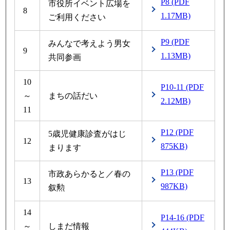
P8 (PDF
市役所イベント広場を
8
1.17MB)
ご利用ください
P9 (PDF
みんなで考えよう男女
9
1.13MB)
共同参画
10
P10-11 (PDF
～
まちの話だい
2.12MB)
11
P12 (PDF
5歳児健康診査がはじ
12
875KB)
まります
P13 (PDF
市政あらかると／春の
13
987KB)
叙勲
14
P14-16 (PDF
～
しまだ情報