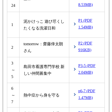
8.53MB)
24
P1 (PDF
泥かけっこ 遊び尽くし
1
1.54MB)
たくなる洗濯日和
P2 (PDF
tomorrow：齋藤倖太朗
2
916KB)
さん
3
P3-5 (PDF
島田市看護専門学校 新
～
2.04MB)
しい仲間募集中
5
6
p6-7 (PDF
～
熱中症から身を守る
1.47MB)
7