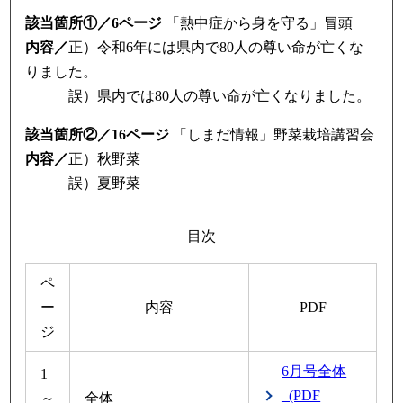
該当箇所①／6ページ
「熱中症から身を守る」冒頭
内容／
正）令和6年には県内で80人の尊い命が亡くな
りました。
誤）県内では80人の尊い命が亡くなりました。
該当箇所②／16ページ
「しまだ情報」野菜栽培講習会
内容／
正）秋野菜
誤）夏野菜
目次
ペ
ー
内容
PDF
ジ
6月号全体
1
_(PDF
～
全体