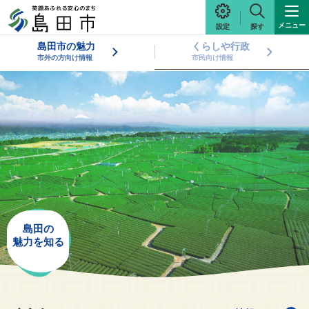
メニュー
設定
探す
島田市の魅力
くらしや行政
市外の方向け情報
市民向け情報
島田の
島田の
魅力を知る
魅力を知る