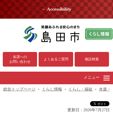
Accessibility
各課への
よくあるご質問
施設検索
お問い合わせ
メニュー
総合トップページ
›
くらし情報
›
くらし・福祉
›
水道・
更新日：
2026年7月27日