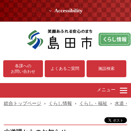
Accessibility
各課への
よくあるご質問
施設検索
お問い合わせ
メニュー
総合トップページ
›
くらし情報
›
くらし・福祉
›
水道・