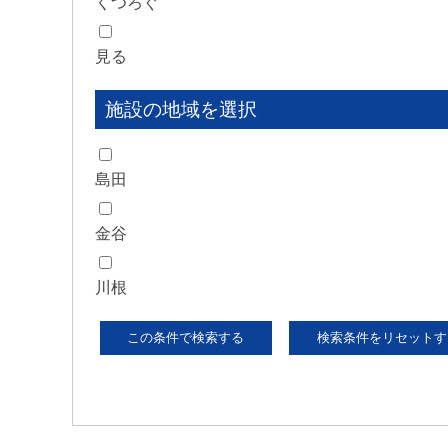
くつろぐ
見る
施設の地域を選択
島田
金谷
川根