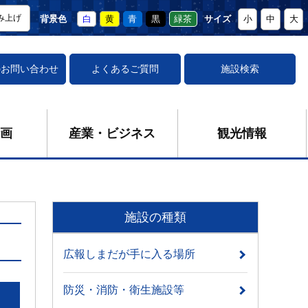
み上げ
背景色
白
黄
青
黒
緑茶
サイズ
小
中
大
の
お問い合わせ
よくあるご質問
施設検索
画
産業・ビジネス
観光情報
施設の種類
広報しまだが手に入る場所
防災・消防・衛生施設等