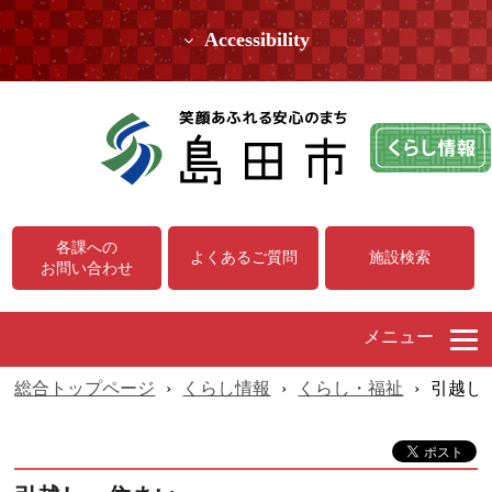
Accessibility
各課への
よくあるご質問
施設検索
お問い合わせ
メニュー
総合トップページ
›
くらし情報
›
くらし・福祉
›
引越し