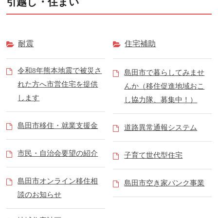
引越し・住まい
耐震
住宅補助
令和8年熊本地震で被災さ
島田市で暮らしてみませ
れた方へ市営住宅を提供
んか（移住促進地域おこ
します
し協力隊、募集中！）
島田市移住・就業支援金
道路異常通報システム
市民・自治会要望の紹介
子育て世代型住宅
島田市オンライン移住相
島田市空き家バンク事業
談のお知らせ