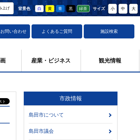
み上げ
背景色
白
黄
青
黒
緑茶
サイズ
小
中
大
の
お問い合わせ
よくあるご質問
施設検索
画
産業・ビジネス
観光情報
市政情報
島田市について
島田市議会