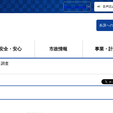
Select Language
▼
音声読
各課へ
安全・安心
市政情報
事業・計
・調査