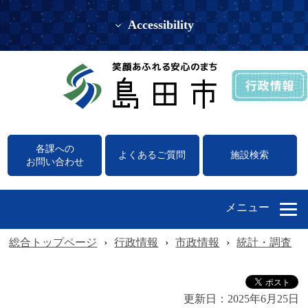
Accessibility
各課への
よくあるご質問
施設検索
お問い合わせ
メニュー
総合トップページ
›
行政情報
›
市政情報
›
統計・調査
›
更新日：
2025年6月25日