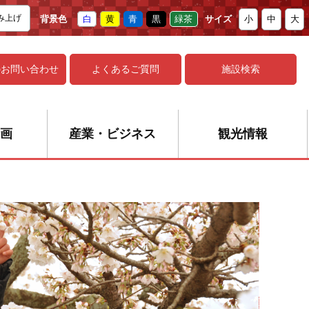
み上げ
背景色
白
黄
青
黒
緑茶
サイズ
小
中
大
の
お問い合わせ
よくあるご質問
施設検索
画
産業・ビジネス
観光情報