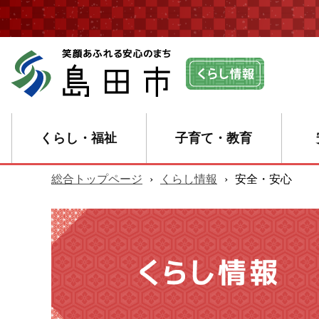
くらし・福祉
子育て・教育
総合トップページ
›
くらし情報
›
安全・安心