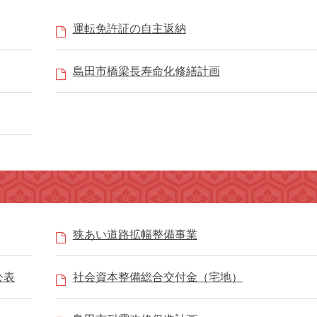
運転免許証の自主返納
島田市橋梁長寿命化修繕計画
狭あい道路拡幅整備事業
公表
社会資本整備総合交付金（宅地）