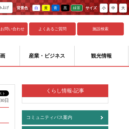
み上げ
背景色
白
黄
青
黒
緑茶
サイズ
小
中
大
の
お問い合わせ
よくあるご質問
施設検索
画
産業・ビジネス
観光情報
くらし情報-記事
30日
コミュニティバス案内