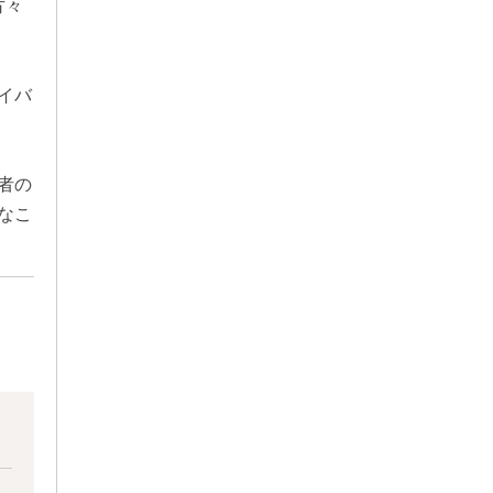
方々
イバ
者の
なこ