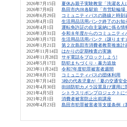
2026年7月15日
夏休み親子実験教室「洗濯名人
2026年7月8日
島田市内JR各駅前「市営駐輪場
2026年6月29日
コミュニティバスの路線と時刻
2026年4月1日
生活用品活用バンク終了のお知
2026年4月1日
運転免許証の自主返納に係る情
2026年3月31日
令和８年度からのコミュニティ
2026年3月17日
生活用品活用バンク（譲ります
2026年1月21日
第２次島田市消費者教育推進計
2025年11月14日
はかりの定期検査の実施
2024年11月28日
サギ電話をブロックしよう!
2024年5月17日
防犯まちづくり・暴力追放
2023年11月24日
令和7年度犯罪被害者週間
2023年8月17日
コミュニティバスの団体利用
2021年7月14日
3校の代表児童が「夏の交通安
2021年4月30日
街頭防犯カメラ設置及び運用に
2021年4月5日
シトラスリボンプロジェクトに
2021年2月1日
消費者被害防止出前講座
2020年4月23日
島田市犯罪被害者等支援条例（