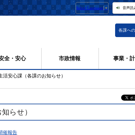
Select Language
▼
音声読
各課へ
安全・安心
市政情報
事業・計
生活安心課（各課のお知らせ）
お知らせ）
開催報告