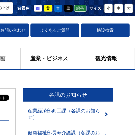
み上げ
背景色
白
黄
青
黒
緑茶
サイズ
小
中
大
の
お問い合わせ
よくあるご質問
施設検索
画
産業・ビジネス
観光情報
各課のお知らせ
産業経済部商工課（各課のお知ら
せ）
健康福祉部長寿介護課（各課のお