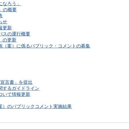
になろう」
」の概要
表
らせ
報更新
バスの運行概要
）の更新
画（案）に係るパブリック・コメントの募集
全宣言書」を提出
関するガイドライン
ついて情報更新
案）のパブリックコメント実施結果