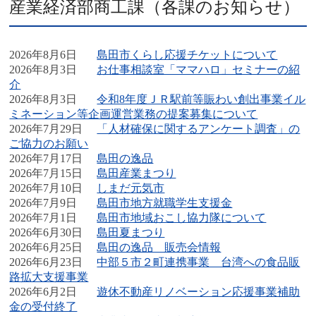
産業経済部商工課（各課のお知らせ）
2026年8月6日
島田市くらし応援チケットについて
2026年8月3日
お仕事相談室「ママハロ」セミナーの紹
介
2026年8月3日
令和8年度ＪＲ駅前等賑わい創出事業イル
ミネーション等企画運営業務の提案募集について
2026年7月29日
「人材確保に関するアンケート調査」の
ご協力のお願い
2026年7月17日
島田の逸品
2026年7月15日
島田産業まつり
2026年7月10日
しまだ元気市
2026年7月9日
島田市地方就職学生支援金
2026年7月1日
島田市地域おこし協力隊について
2026年6月30日
島田夏まつり
2026年6月25日
島田の逸品 販売会情報
2026年6月23日
中部５市２町連携事業 台湾への食品販
路拡大支援事業
2026年6月2日
遊休不動産リノベーション応援事業補助
金の受付終了