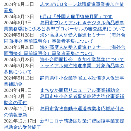
2024年6月13日
志太3市UIJターン就職促進事業参加企業
募集
2024年6月13日
6月は「外国人雇用啓発月間」です
2024年6月3日
島田市プレミアム付きデジタル商品券事
業業務委託に係る公募型プロポーザルの審査結果について
2024年5月28日
海外高度人材受入促進セミナー （海外合
同面接会 事前説明会）事業者募集について
2024年5月28日
海外高度人材受入促進セミナー （海外合
同面接会 事前説明会）事業者募集について
2024年5月28日
海外合同面接会 参加企業募集について
2024年5月28日
トライアル発注推進事業 対象商品等の
募集について
2024年5月13日
静岡県中小企業等省エネ設備導入促進事
業補助金
2024年4月1日
まちなか商店リニューアル事業補助金
2023年2月1日
島田市中小企業者事業継続力強化事業補
助金の受付
2022年12月1日
島田市貨物自動車運送事業者応援給付金
の情報更新
2021年12月17日
新型コロナ感染症対策消費回復事業支援
補助金の受付終了