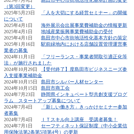
2025年7月9日
島田市中心市街地活性化基本計画の変更
（第3回変更）
2025年5月23日
「人を大切にする経営セミナー」の開催
について
2025年4月1日
海外展示会出展事業費補助金の情報更新
2025年4月1日
地域産業振興事業費補助金の受付
2025年4月1日
島田市中心市街地活性化基本方針の策定
2025年1月16日
駅前緑地内における店舗設置管理運営事
業者の募集
2024年11月1日
「フリーランス・事業者間取引適正化等
法」が施行されました
2024年10月29日
【受付終了】度島田市ビジネスニーズ参
入支援事業補助金
2024年10月15日
島田市シルバー人材センター
2024年10月15日
島田市商工会
2024年7月23日
静岡県インキュベート型共創支援プログ
ラム スタートアップ募集について
2024年7月4日
「新しい働き方」きっかけセミナー参加
者募集
2024年7月4日
ＩＴスキル向上講座 受講者募集！
2024年7月1日
セーフティネット保証制度（中小企業信
用保険法第2条第5項第4号）の更新