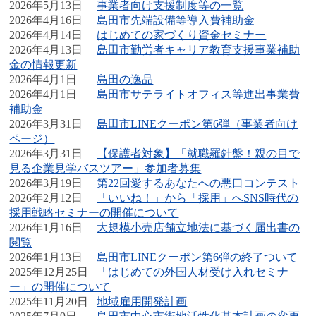
2026年5月13日
事業者向け支援制度等の一覧
2026年4月16日
島田市先端設備等導入費補助金
2026年4月14日
はじめての家づくり資金セミナー
2026年4月13日
島田市勤労者キャリア教育支援事業補助
金の情報更新
2026年4月1日
島田の逸品
2026年4月1日
島田市サテライトオフィス等進出事業費
補助金
2026年3月31日
島田市LINEクーポン第6弾（事業者向け
ページ）
2026年3月31日
【保護者対象】「就職羅針盤！親の目で
見る企業見学バスツアー」参加者募集
2026年3月19日
第22回愛するあなたへの悪口コンテスト
2026年2月12日
「いいね！」から「採用」へSNS時代の
採用戦略セミナーの開催について
2026年1月16日
大規模小売店舗立地法に基づく届出書の
閲覧
2026年1月13日
島田市LINEクーポン第6弾の終了ついて
2025年12月25日
「はじめての外国人材受け入れセミナ
ー」の開催について
2025年11月20日
地域雇用開発計画