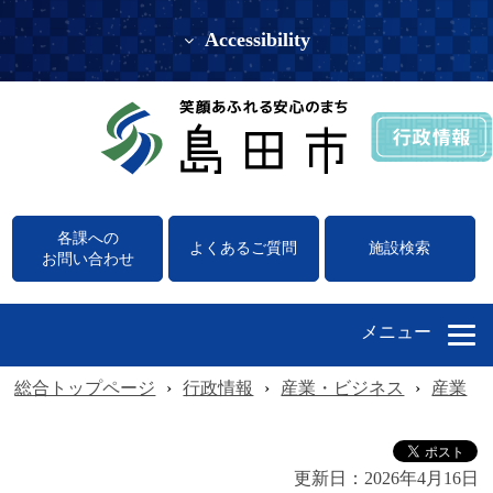
Accessibility
各課への
よくあるご質問
施設検索
お問い合わせ
メニュー
総合トップページ
›
行政情報
›
産業・ビジネス
›
産業
›
更新日：
2026年4月16日