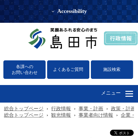
Accessibility
各課への
よくあるご質問
施設検索
お問い合わせ
メニュー
総合トップページ
›
行政情報
›
事業・計画
›
政策・計画
総合トップページ
›
観光情報
›
事業者向け情報
›
企業・