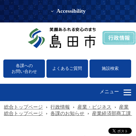
Accessibility
各課への
よくあるご質問
施設検索
お問い合わせ
メニュー
総合トップページ
›
行政情報
›
産業・ビジネス
›
産業
›
総合トップページ
›
各課のお知らせ
›
産業経済部商工課（