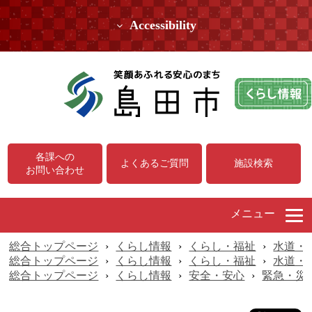
Accessibility
各課への
よくあるご質問
施設検索
お問い合わせ
メニュー
総合トップページ
›
くらし情報
›
くらし・福祉
›
水道・
総合トップページ
›
くらし情報
›
くらし・福祉
›
水道・
総合トップページ
›
くらし情報
›
安全・安心
›
緊急・災