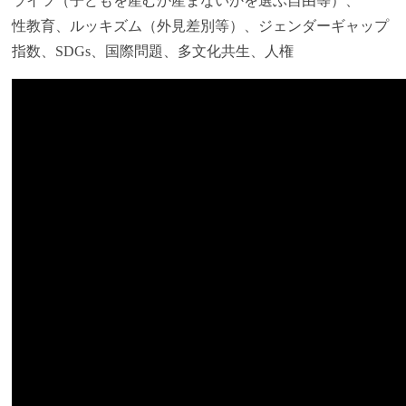
ライツ（子どもを産むか産まないかを選ぶ自由等）、
性教育、ルッキズム（外見差別等）、ジェンダーギャップ
指数、SDGs、国際問題、多文化共生、人権