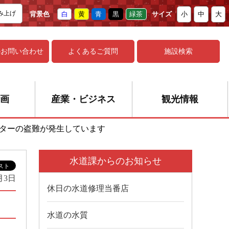
み上げ
背景色
白
黄
青
黒
緑茶
サイズ
小
中
大
の
お問い合わせ
よくあるご質問
施設検索
画
産業・ビジネス
観光情報
ターの盗難が発生しています
水道課からのお知らせ
月3日
休日の水道修理当番店
水道の水質