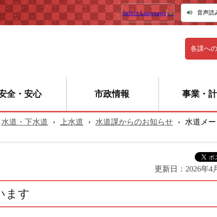
Select Language
▼
音声読
各課へ
安全・安心
市政情報
事業・計
水道・下水道
›
上水道
›
水道課からのお知らせ
›
水道メー
更新日：
2026年4
います