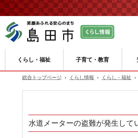
くらし・福祉
子育て・教育
総合トップページ
›
くらし情報
›
くらし・福祉
›
水道メーターの盗難が発生して