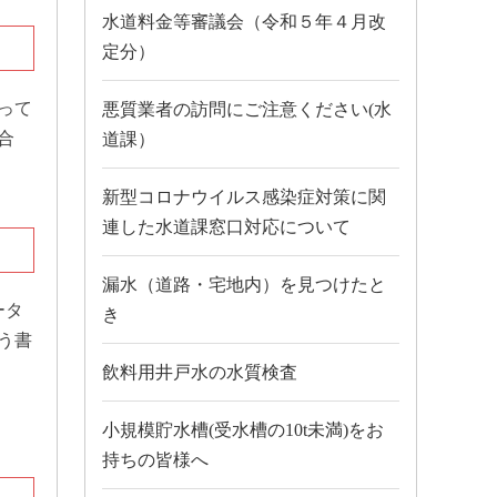
水道料金等審議会（令和５年４月改
定分）
って
悪質業者の訪問にご注意ください(水
合
道課）
新型コロナウイルス感染症対策に関
連した水道課窓口対応について
漏水（道路・宅地内）を見つけたと
ータ
き
う書
飲料用井戸水の水質検査
小規模貯水槽(受水槽の10t未満)をお
持ちの皆様へ