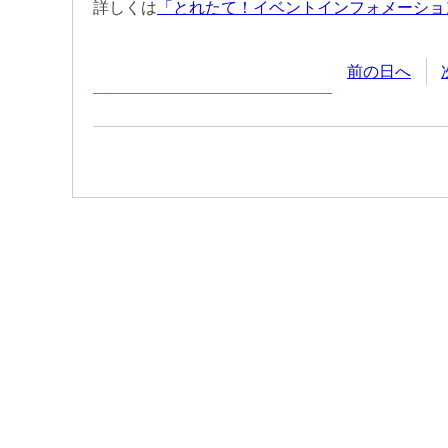
詳しくは
「とれたて！イベントインフォメーショ
前の日へ
2026年
6月
7日
(日
曜日
)