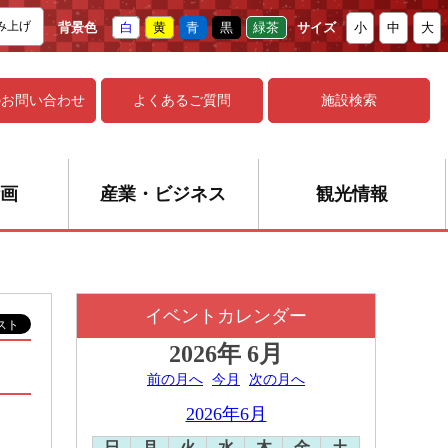
み上げ
背景色
白
黄
青
黒
緑茶
サイズ
小
中
大
の
お問い合わせ
よくあるご質問
施設検索
画
産業・ビジネス
観光情報
イベントカレンダー
2026年
6月
前の月へ
今月
次の月へ
2026年6月
日
月
火
水
木
金
土