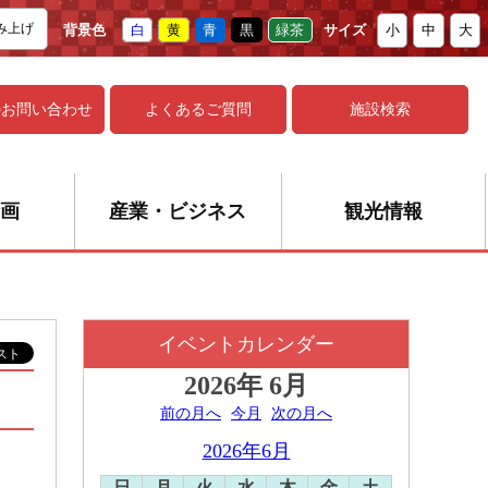
み上げ
背景色
白
黄
青
黒
緑茶
サイズ
小
中
大
の
お問い合わせ
よくあるご質問
施設検索
画
産業・ビジネス
観光情報
イベントカレンダー
2026年
6月
前の月へ
今月
次の月へ
2026年6月
日
月
火
水
木
金
土