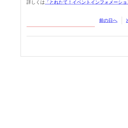
詳しくは
「とれたて！イベントインフォメーショ
前の日へ
2026年
6月
9日
(火
曜日
)