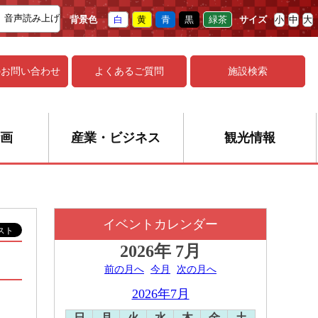
音声読み上げ
背景色
白
黄
青
黒
緑茶
サイズ
小
中
大
の
お問い合わせ
よくあるご質問
施設検索
画
産業・ビジネス
観光情報
イベントカレンダー
2026年
7月
前の月へ
今月
次の月へ
2026年7月
日
月
火
水
木
金
土