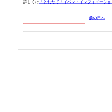
詳しくは
「とれたて！イベントインフォメーショ
前の日へ
2026年
7月
27日
(月
曜日
)