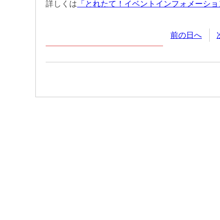
詳しくは
「とれたて！イベントインフォメーショ
前の日へ
2026年
8月
7日
(金
曜日
)