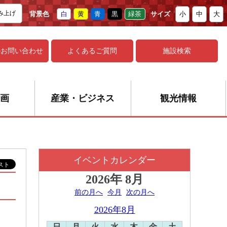
み上げ
背景色
白
黄
青
黒
緑茶
サイズ
小
中
大
の
お問い合わせ
よくあるご質問
施設検索
画
産業・ビジネス
観光情報
イベントカレンダー
2026年
8月
前の月へ
今月
次の月へ
2026年8月
日
月
火
水
木
金
土