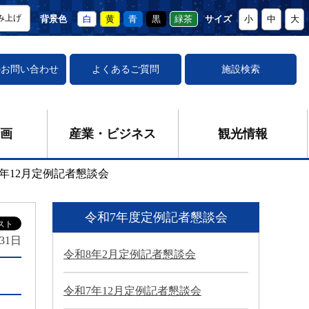
み上げ
背景色
白
黄
青
黒
緑茶
サイズ
小
中
大
の
お問い合わせ
よくあるご質問
施設検索
画
産業・ビジネス
観光情報
7年12月定例記者懇談会
令和7年度定例記者懇談会
31日
令和8年2月定例記者懇談会
令和7年12月定例記者懇談会