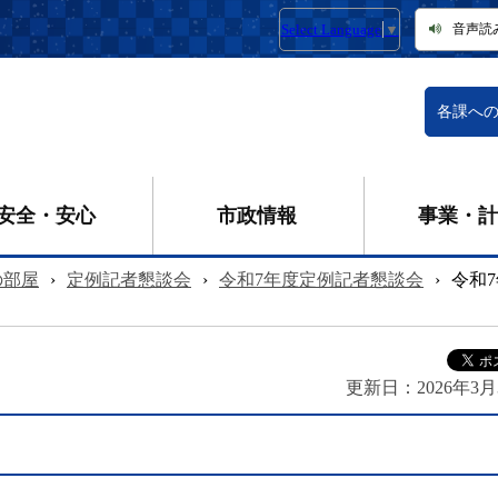
Select Language
▼
音声読
各課へ
安全・安心
市政情報
事業・計
の部屋
›
定例記者懇談会
›
令和7年度定例記者懇談会
›
令和
更新日：
2026年3月