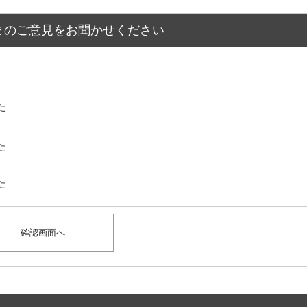
まのご意見をお聞かせください
た
た
た