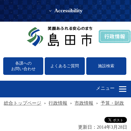
Accessibility
各課への
よくあるご質問
施設検索
お問い合わせ
メニュー
総合トップページ
›
行政情報
›
市政情報
›
予算・財政
›
更新日：
2014年3月28日