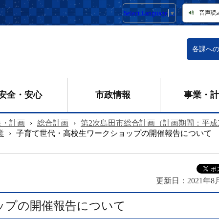
Select Language
▼
音声読
各課へ
安全・安心
市政情報
事業・計
策・計画
›
総合計画
›
第2次島田市総合計画（計画期間：平成
業
›
子育て世代・高校生ワークショップの開催報告について
更新日：
2021年8
ップの開催報告について