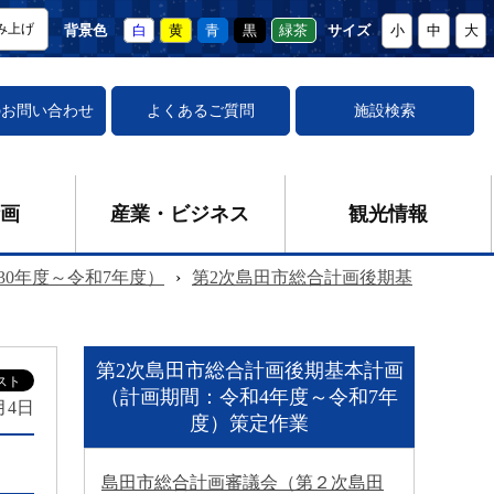
み上げ
背景色
白
黄
青
黒
緑茶
サイズ
小
中
大
の
お問い合わせ
よくあるご質問
施設検索
画
産業・ビジネス
観光情報
30年度～令和7年度）
›
第2次島田市総合計画後期基
第2次島田市総合計画後期基本計画
（計画期間：令和4年度～令和7年
月4日
度）策定作業
島田市総合計画審議会（第２次島田