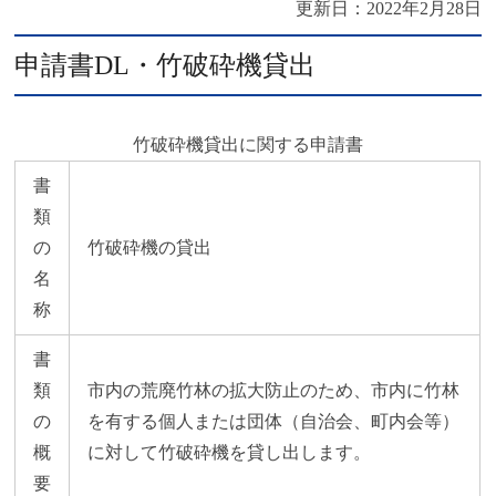
更新日：
2022年2月28日
申請書DL・竹破砕機貸出
竹破砕機貸出に関する申請書
書
類
の
竹破砕機の貸出
名
称
書
類
市内の荒廃竹林の拡大防止のため、市内に竹林
の
を有する個人または団体（自治会、町内会等）
概
に対して竹破砕機を貸し出します。
要