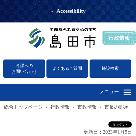
Accessibility
各課への
よくあるご質問
施設検索
お問い合わせ
メニュー
総合トップページ
›
行政情報
›
市政情報
›
市長の部屋
›
更新日：
2023年1月5日