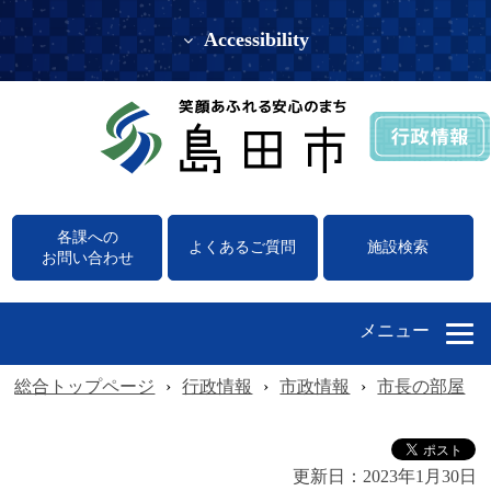
Accessibility
各課への
よくあるご質問
施設検索
お問い合わせ
メニュー
総合トップページ
›
行政情報
›
市政情報
›
市長の部屋
›
更新日：
2023年1月30日