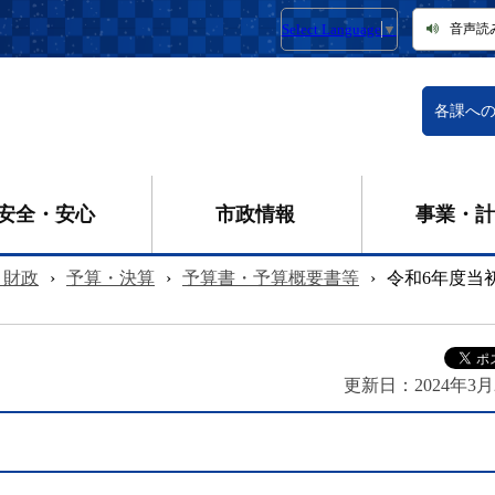
Select Language
▼
音声読
各課へ
安全・安心
市政情報
事業・計
・財政
›
予算・決算
›
予算書・予算概要書等
›
令和6年度当
更新日：
2024年3月