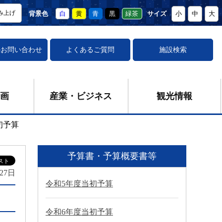
み上げ
背景色
白
黄
青
黒
緑茶
サイズ
小
中
大
の
お問い合わせ
よくあるご質問
施設検索
画
産業・ビジネス
観光情報
初予算
予算書・予算概要書等
27日
令和5年度当初予算
令和6年度当初予算