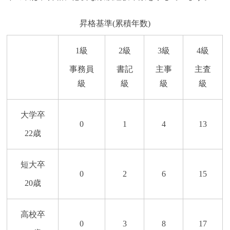
昇格基準(累積年数)
1級
2級
3級
4級
事務員
書記
主事
主査
級
級
級
級
大学卒
0
1
4
13
22歳
短大卒
0
2
6
15
20歳
高校卒
0
3
8
17