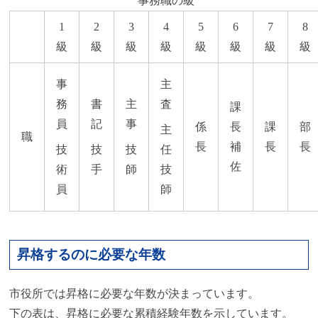
事務職の級
1
2
3
4
5
6
7
8
級
級
級
級
級
級
級
級
事
主
務
書
主
査
課
員
記
事
係
長
課
部
主
職
長
補
長
長
技
技
技
任
佐
術
手
師
技
員
師
昇格するのに必要な年数
市役所では昇格に必要な年数が決まっています。
下の表は、昇格に必要な累積経験年数を示しています。