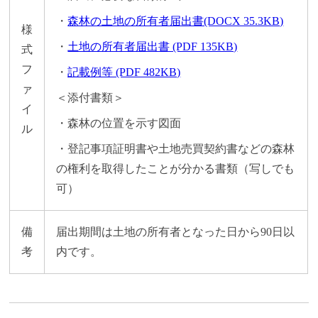
・
森林の土地の所有者届出書(DOCX 35.3KB)
様
・
土地の所有者届出書 (PDF 135KB)
式
フ
・
記載例等 (PDF 482KB)
ァ
＜添付書類＞
イ
・森林の位置を示す図面
ル
・登記事項証明書や土地売買契約書などの森林
の権利を取得したことが分かる書類（写しでも
可）
備
届出期間は土地の所有者となった日から90日以
考
内です。