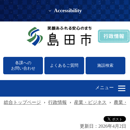
Accessibility
各課への
よくあるご質問
施設検索
お問い合わせ
メニュー
総合トップページ
›
行政情報
›
産業・ビジネス
›
農業・
更新日：
2026年4月2日