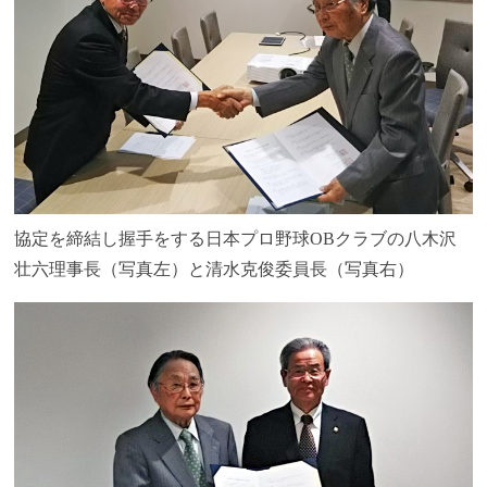
協定を締結し握手をする日本プロ野球OBクラブの八木沢
壮六理事長（写真左）と清水克俊委員長（写真右）