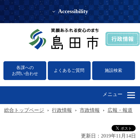
Accessibility
各課への
よくあるご質問
施設検索
お問い合わせ
メニュー
総合トップページ
›
行政情報
›
市政情報
›
広報・報道
›
更新日：
2019年11月14日