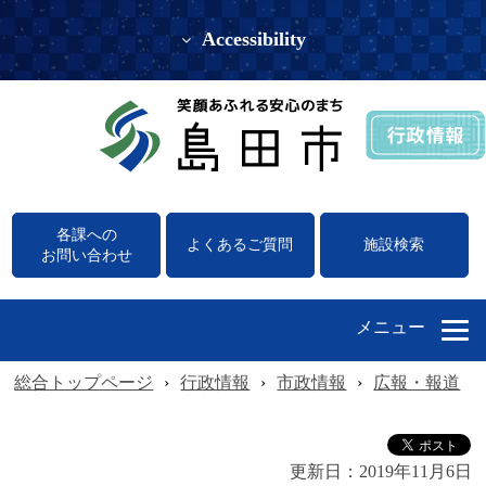
Accessibility
各課への
よくあるご質問
施設検索
お問い合わせ
メニュー
総合トップページ
›
行政情報
›
市政情報
›
広報・報道
›
更新日：
2019年11月6日