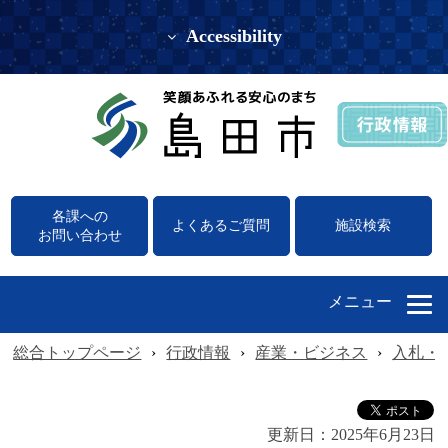
Accessibility
各課への
よくあるご質問
施設検索
お問い合わせ
メニュー
総合トップページ
›
行政情報
›
産業・ビジネス
›
入札・
更新日：
2025年6月23日