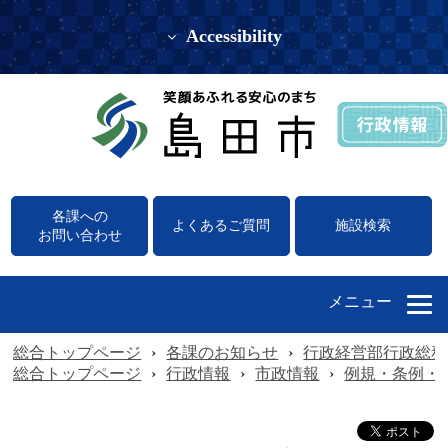
Accessibility
各課への
よくあるご質問
施設検索
お問い合わせ
メニュー
総合トップページ
›
各課のお知らせ
›
行政経営部行政総務
総合トップページ
›
行政情報
›
市政情報
›
例規・条例・