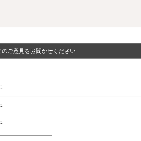
まのご意見をお聞かせください
た
た
た