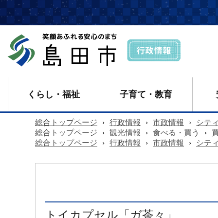
くらし・福祉
子育て・教育
総合トップページ
›
行政情報
›
市政情報
›
シテ
総合トップページ
›
観光情報
›
食べる・買う
›
総合トップページ
›
行政情報
›
市政情報
›
シテ
トイカプセル「ガ茶々」