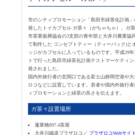
市のシティプロモーション「島田市緑茶化計画」
発したトイカプセル ガ茶々（がちゃちゃ）。ガ
市茶業振興協会の3支部の青年部と大井川農業協
て制作した コンセプトティー（ティーバック)と
ッジがカプセルに入っているものです。平成29年
トで行った島田市緑茶化計画テストマーケティン
発されました。
国内外旅行者の玄関口である富士山静岡空港や大
ロコなどに設置しています。若者や国内外旅行者
ィプロモーションと緑茶の良さを伝えます。
ガ茶々設置場所
蓬莱橋897.4茶屋
大井川鐵道プラザロコ／
プラザロコWebサイ