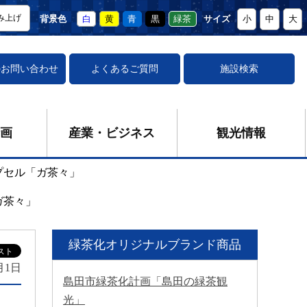
み上げ
背景色
白
黄
青
黒
緑茶
サイズ
小
中
大
の
お問い合わせ
よくあるご質問
施設検索
画
産業・ビジネス
観光情報
プセル「ガ茶々」
ガ茶々」
緑茶化オリジナルブランド商品
月1日
島田市緑茶化計画「島田の緑茶観
光」