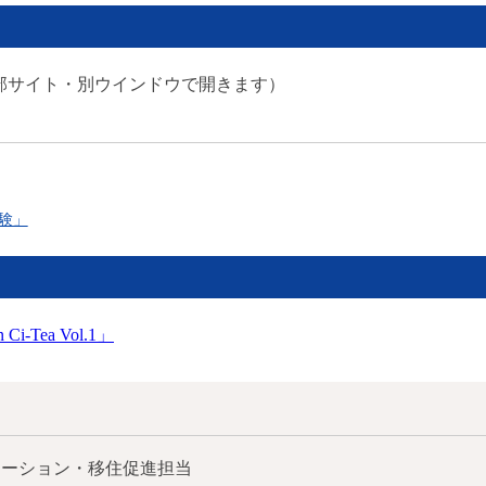
部サイト・別ウインドウで開きます）
験」
ea Vol.1」
モーション・移住促進担当