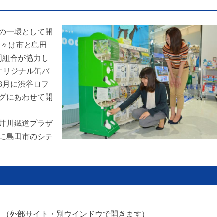
の一環として開
茶々は市と島田
同組合が協力し
オリジナル缶バ
3月に渋谷ロフ
グにあわせて開
井川鐵道プラザ
に島田市のシテ
ト
（外部サイト・別ウインドウで開きます）