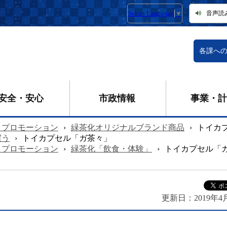
Select Language
▼
音声読
各課へ
安全・安心
市政情報
事業・計
ィプロモーション
›
緑茶化オリジナルブランド商品
›
トイカ
買う
›
トイカプセル「ガ茶々」
ィプロモーション
›
緑茶化「飲食・体験」
›
トイカプセル「
更新日：
2019年4