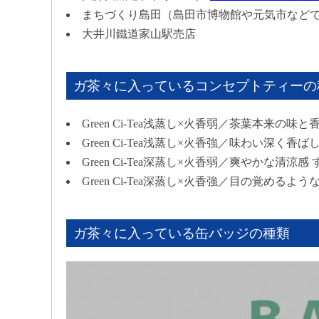
まちづくり島田（島田市博物館や元気市など
大井川鐵道家山駅売店
ガ茶々に入っているコンセプトティーの
Green Ci-Tea浅蒸し×火香弱／茶葉本来
Green Ci-Tea浅蒸し×火香強／味わい深
Green Ci-Tea深蒸し×火香弱／爽やかな清
Green Ci-Tea深蒸し×火香強／目の覚め
ガ茶々に入っている缶バッジの種類