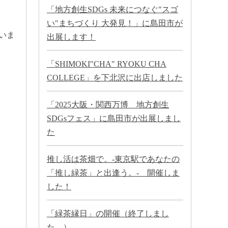
「地方創生SDGs 未来につなぐ"スゴ
い"まちづくり 大発見！」に島田市が
いま
出展します！
「SHIMOKI"CHA" RYOKU CHA
COLLEGE」を下北沢に出店しました
「2025大阪・関西万博 地方創生
SDGsフェス」に島田市が出展しまし
た
推し活は茶畑で。-東京駅であなたの
「推し緑茶」と出逢う。- 開催しま
した！
「緑茶縁日」の開催（終了しまし
た。）