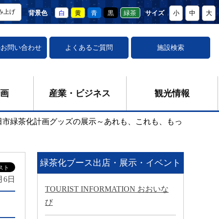
み上げ
背景色
白
黄
青
黒
緑茶
サイズ
小
中
大
の
お問い合わせ
よくあるご質問
施設検索
画
産業・ビジネス
観光情報
田市緑茶化計画グッズの展示～あれも、これも、もっ
緑茶化ブース出店・展示・イベント
月6日
TOURIST INFORMATION おおいな
び