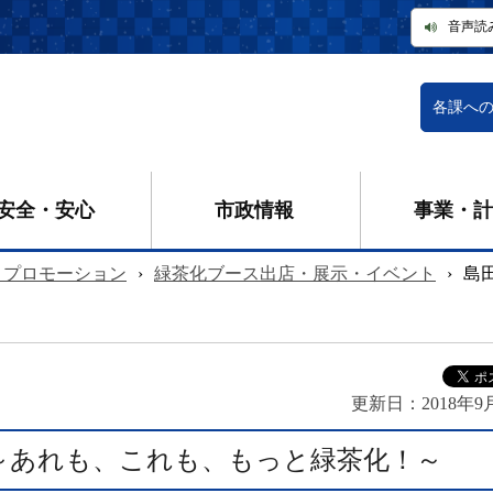
音声読
各課へ
安全・安心
市政情報
事業・計
ィプロモーション
›
緑茶化ブース出店・展示・イベント
›
島
更新日：
2018年9
～あれも、これも、もっと緑茶化！～