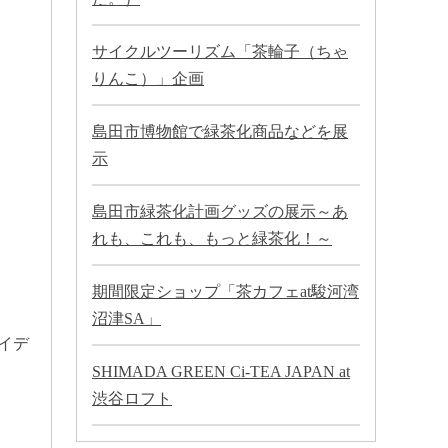
サイクルツーリズム「茶輪子（ちゃ
りんこ）」企画
島田市博物館で緑茶化商品などを展
示
島田市緑茶化計画グッズの展示～あ
れも、これも、もっと緑茶化！～
期間限定ショップ「茶カフェat駿河湾
沼津SA」
イデ
SHIMADA GREEN Ci-TEA JAPAN at
渋谷ロフト