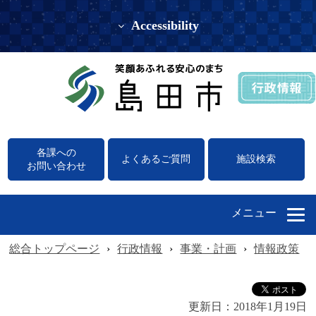
Accessibility
各課への
よくあるご質問
施設検索
お問い合わせ
メニュー
総合トップページ
›
行政情報
›
事業・計画
›
情報政策
›
更新日：
2018年1月19日