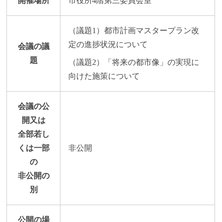
開催場所
市役所4階第三委員会室
（議題1）都市計画マスタープラン改
定の進捗状況について
会議の議
題
（議題2）「将来の都市像」の実現に
向けた施策について
会議の公
開又は
全部若し
くは一部
非公開
の
非公開の
別
公開の場