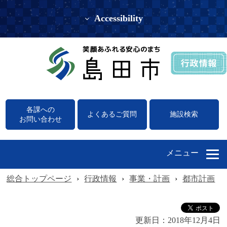
Accessibility
各課への
よくあるご質問
施設検索
お問い合わせ
メニュー
総合トップページ
›
行政情報
›
事業・計画
›
都市計画
›
更新日：
2018年12月4日