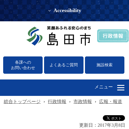
Accessibility
各課への
よくあるご質問
施設検索
お問い合わせ
メニュー
総合トップページ
›
行政情報
›
市政情報
›
広報・報道
›
更新日：
2017年3月8日