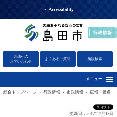
Accessibility
各課への
よくあるご質問
施設検索
お問い合わせ
メニュー
総合トップページ
›
行政情報
›
市政情報
›
広報・報道
›
更新日：
2017年7月13日