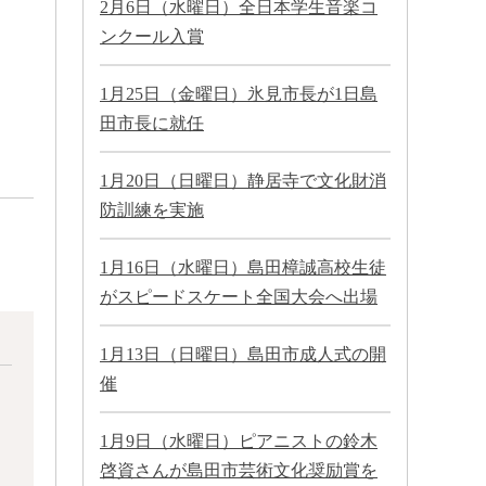
2月6日（水曜日）全日本学生音楽コ
ンクール入賞
1月25日（金曜日）氷見市長が1日島
田市長に就任
1月20日（日曜日）静居寺で文化財消
防訓練を実施
1月16日（水曜日）島田樟誠高校生徒
がスピードスケート全国大会へ出場
1月13日（日曜日）島田市成人式の開
催
1月9日（水曜日）ピアニストの鈴木
啓資さんが島田市芸術文化奨励賞を