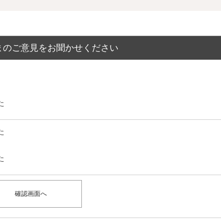
まのご意見をお聞かせください
た
た
た