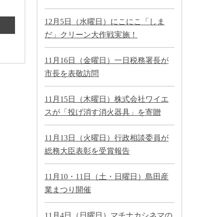
12月5日（水曜日）にこにこ「しま
だ」クリーン大作戦実施！
11月16日（金曜日）一日税務署長が
市長を表敬訪問
11月15日（木曜日）株式会社ワイエ
スが「投げ消す消火器具」を寄贈
11月13日（火曜日）行政相談委員が
総務大臣表彰を受賞報告
11月10・11日（土・日曜日）島田産
業まつり開催
11月4日（日曜日）マチナカシネマの