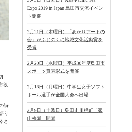
3月3日（日曜日）Asia-Pacific Tea
Expo 2019 in Japan 島田市交流イベン
ト開催
2月21日（木曜日）「あかりアートの
会」がふじのくに地域文化活動賞を
受賞
2月20日（水曜日）平成30年度島田市
スポーツ賞表彰式を開催
切
市役
2月18日（月曜日）中学生女子ソフト
ボール選手が全国大会へ出場
の詩
2月9日（土曜日）島田市川根町「家
語り
山梅園」開園
るさ