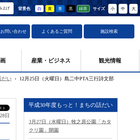
み上げ
背景色
白
黄
青
黒
緑茶
サイズ
小
中
大
の
お問い合わせ
よくあるご質問
施設検索
画
産業・ビジネス
観光情報
話だい
›
12月25日（火曜日）島二中PTA三行詩文部
平成30年度もっと！まちの話だい
月28日
3月27日（水曜日）牧之原公園「カタ
クリ園」開園