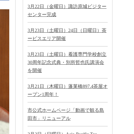
3月22日（金曜日）諏訪原城ビジター
センター完成
3月23日（土曜日）24日（日曜日）茶
ービスエリア開催
3月23日（土曜日）看護専門学校創立
30周年記念式典・別所哲也氏講演会
を開催
3月21日（木曜日）蓬莱橋897.4茶屋オ
ープン1周年！
市公式ホームページ「動画で観る島
田市」リニューアル