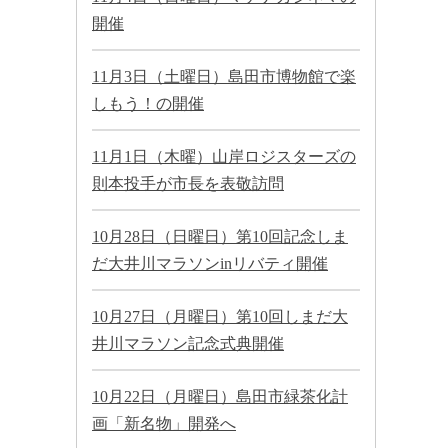
開催
11月3日（土曜日）島田市博物館で楽
しもう！の開催
11月1日（木曜）山岸ロジスターズの
則本投手が市長を表敬訪問
10月28日（日曜日）第10回記念しま
だ大井川マラソンinリバティ開催
10月27日（月曜日）第10回しまだ大
井川マラソン記念式典開催
10月22日（月曜日）島田市緑茶化計
画「新名物」開発へ