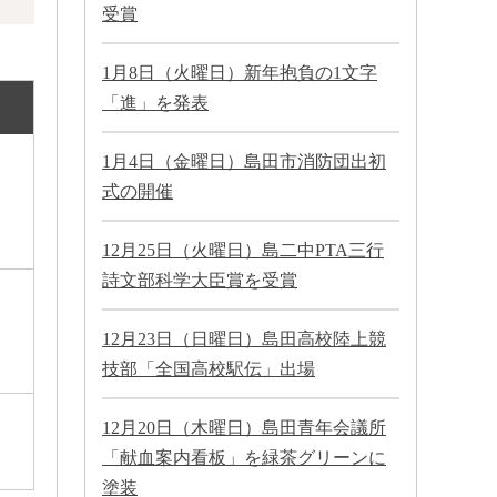
受賞
1月8日（火曜日）新年抱負の1文字
「進」を発表
1月4日（金曜日）島田市消防団出初
式の開催
12月25日（火曜日）島二中PTA三行
詩文部科学大臣賞を受賞
12月23日（日曜日）島田高校陸上競
技部「全国高校駅伝」出場
12月20日（木曜日）島田青年会議所
「献血案内看板」を緑茶グリーンに
塗装