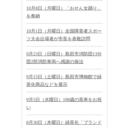
10月8日（月曜日）「おせん女踊り」
を奉納
10月1日（月曜日）全国障害者スポー
ツ大会出場者が市長を表敬訪問
9月23日（日曜日）島田市消防団13分
団2部消防車両へ感謝の操法
9月15日（土曜日）島田市博物館で緑
茶化商品などを展示
9月5日（水曜日）108歳の茶寿をお祝
い
8月30日（木曜日）緑茶化「ブランド