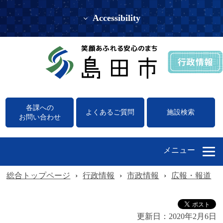
Accessibility
各課への
よくあるご質問
施設検索
お問い合わせ
メニュー
総合トップページ
›
行政情報
›
市政情報
›
広報・報道
›
更新日：
2020年2月6日