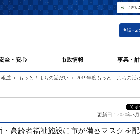
音声読
各課へ
安全・安心
市政情報
事業・計
・報道
›
もっと！まちの話だい
›
2019年度もっと！まちの話
更新日：
2020年3月
所・高齢者福祉施設に市が備蓄マスクを配