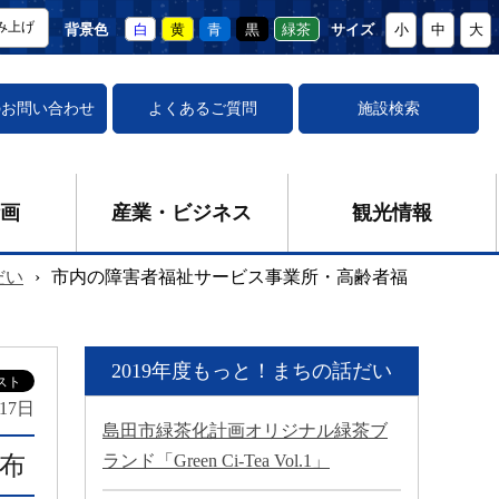
み上げ
背景色
白
黄
青
黒
緑茶
サイズ
小
中
大
の
お問い合わせ
よくあるご質問
施設検索
画
産業・ビジネス
観光情報
だい
›
市内の障害者福祉サービス事業所・高齢者福
2019年度もっと！まちの話だい
17日
島田市緑茶化計画オリジナル緑茶ブ
布
ランド「Green Ci-Tea Vol.1」