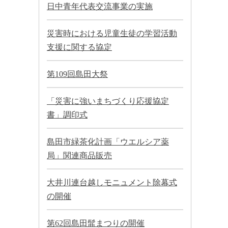
日中青年代表交流事業の実施
災害時における児童生徒の学習活動
支援に関する協定
第109回島田大祭
「災害に強いまちづくり応援協定
書」調印式
島田市緑茶化計画「ウエルシア薬
局」関連商品販売
大井川連台越しモニュメント除幕式
の開催
第62回島田髷まつりの開催