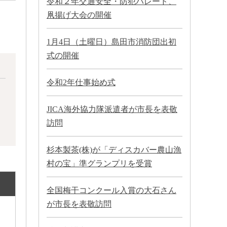
令和２年交通安全・防犯パレード、
凧揚げ大会の開催
1月4日（土曜日）島田市消防団出初
式の開催
令和2年仕事始め式
JICA海外協力隊派遣者が市長を表敬
訪問
杉本製茶(株)が「ディスカバー農山漁
村の宝」準グランプリを受賞
全国梅干コンクール入賞の大石さん
が市長を表敬訪問