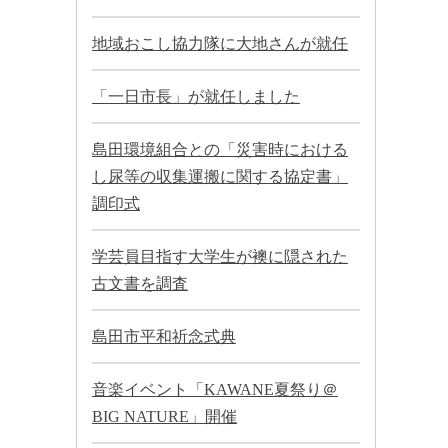
地域おこし協力隊に大地さんが就任
「一日市長」が就任しました
島田環境組合との「災害時における
し尿等の収集運搬に関する協定書」
調印式
学芸員目指す大学生が襖に隠された
古文書を調査
島田市平和祈念式典
音楽イベント「KAWANE夏祭り＠
BIG NATURE」開催