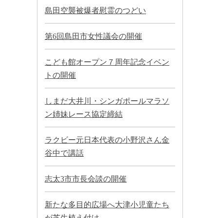
島田空襲被爆者慰霊のつどい
第6回島田市女性議会の開催
こども館オープン７周年記念イベン
トの開催
しまだ大井川・シンガポールマラソ
ン姉妹レース協定締結
ラクビー元日本代表の小野沢さん金
谷中で講話
志太3市市長会談の開催
新たな多目的広場へ大津小児童たち
が芝生植え付け