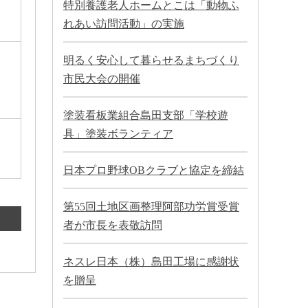
特別養護老人ホームとこは「動物ふ
れあい訪問活動」の実施
明るく安心して暮らせるまちづくり
市民大会の開催
塗装看板業組合島田支部「学校遊
具」塗装ボランティア
日本プロ野球OBクラブと協定を締結
第55回土地区画整理阿部功労賞受賞
者が市長を表敬訪問
ネスレ日本（株）島田工場に感謝状
を贈呈