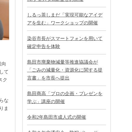
しるっ茶しまだ「実現可能なアイデ
アを生む」ワークショップの開催
染谷市長がスマートフォンを用いて
確定申告を体験
島田市廃棄物減量等推進協議会が
設向
「ごみの減量化・資源化に関する提
して
言書」を市長へ提出
スク
島田商高「プロの企画・プレゼンを
らな
学ぶ」講座の開催
りま
令和2年島田市成人式の開催