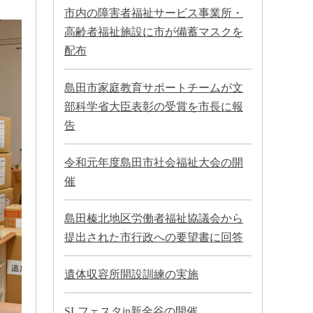
市内の障害者福祉サービス事業所・
高齢者福祉施設に市が備蓄マスクを
配布
島田市家庭教育サポートチームが文
部科学省大臣表彰の受賞を市長に報
告
令和元年度島田市社会福祉大会の開
催
島田榛北地区労働者福祉協議会から
提出された市行政への要望書に回答
遺体収容所開設訓練の実施
SLフェスタin新金谷の開催