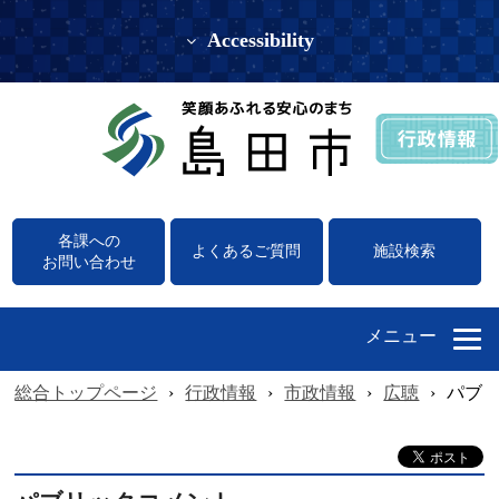
Accessibility
各課への
よくあるご質問
施設検索
お問い合わせ
メニュー
総合トップページ
›
行政情報
›
市政情報
›
広聴
›
パブ