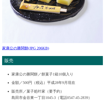
家康公の勝鬨餅(JPG 206KB)
販売
家康公の勝鬨餅／餅菓子1箱10個入り
金額／500円（税込）平成28年9月現在
販売所／菓子処叶家（要予約）
島田市金谷東一丁目1045-3（電話0547-45-2839）