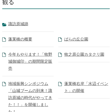
観る
諏訪原城跡
蓬莱橋の概要
ばらの丘公園
今年もやります！「牧野
牧之原公園カタクリ園
城御城印」の期間限定販
売
地域振興シンポジウム
蓬莱橋右岸「水辺イベン
「山城ブームの到来！諏
ト」の開催
訪原城の時代がやってき
た！！」を開催しまし
た！