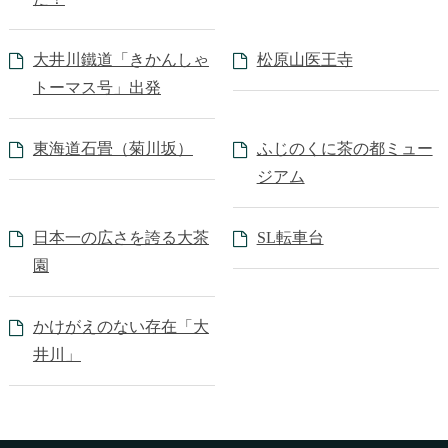
大井川鐵道「きかんしゃ
松原山医王寺
トーマス号」出発
東海道石畳（菊川坂）
ふじのくに茶の都ミュー
ジアム
日本一の広さを誇る大茶
SL転車台
園
かけがえのない存在「大
井川」