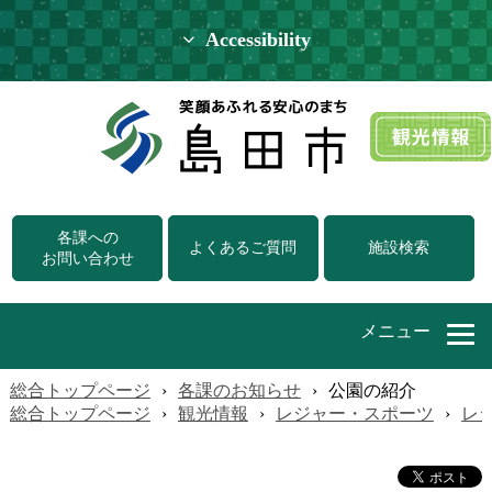
Accessibility
各課への
よくあるご質問
施設検索
お問い合わせ
メニュー
総合トップページ
›
各課のお知らせ
›
公園の紹介
総合トップページ
›
観光情報
›
レジャー・スポーツ
›
レ