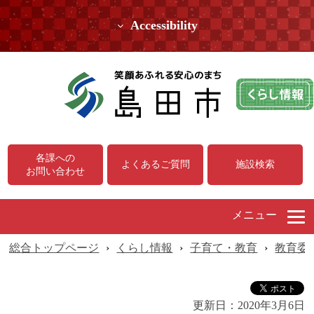
Accessibility
各課への
よくあるご質問
施設検索
お問い合わせ
メニュー
総合トップページ
›
くらし情報
›
子育て・教育
›
教育委
更新日：
2020年3月6日